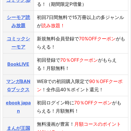
る！（期間限定P増量）
シーモア読
初回7日間無料で15万冊以上の多ジャンル
み放題
が
読み放題！
コミックシ
新規無料会員登録で
70%OFFクーポン
がも
ーモア
らえる！
初回登録で
70％OFFクーポン
がもらえ
BookLIVE
る！月額無料！
マンガBAN
WEBでの初回購入限定で
90％OFFクーポ
Gブックス
ン
！全作品40％ポイント還元！
ebook japa
初回ログイン時に
70％OFFクーポン
がも
n
らえる！月額無料！
無料漫画が豊富！
月額コースのポイント
まんが王国