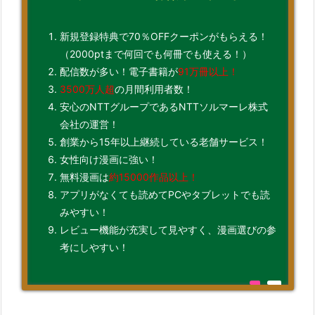
新規登録特典で70％OFFクーポンがもらえる！
（2000ptまで何回でも何冊でも使える！）
配信数が多い！電子書籍が
91万冊以上！
3500万人超
の月間利用者数！
安心のNTTグループであるNTTソルマーレ株式
会社の運営！
創業から15年以上継続している老舗サービス！
女性向け漫画に強い！
無料漫画は
約15000作品以上！
アプリがなくても読めてPCやタブレットでも読
みやすい！
レビュー機能が充実して見やすく、漫画選びの参
考にしやすい！