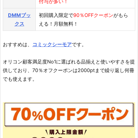
付与が多い！
DMMブッ
初回購入限定で
90％OFFクーポン
がもら
クス
える！月額無料！
おすすめは、
コミックシーモア
です。
オリコン顧客満足度No1に選ばれる品揃えと使いやすさを提
供しており、70％オフクーポンは2000ptまで繰り返し何冊
でも使えます。