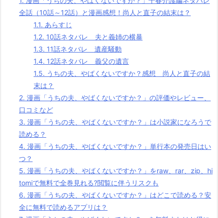
1.
漫画「うちの夫、やばくないですか？」千春介護編ネタバレ
全話（10話～12話）と漫画感想！尚人と直子の結末は？
1.1.
あらすじ
1.2.
10話ネタバレ 夫と義姉の横暴
1.3.
11話ネタバレ 遺産騒動
1.4.
12話ネタバレ 義父の遺言
1.5.
うちの夫、やばくないですか？感想 尚人と直子の結
末は？
2.
漫画「うちの夫、やばくないですか？」の評価やレビュー、
口コミなど
3.
漫画「うちの夫、やばくないですか？」は小説家になろうで
読める？
4.
漫画「うちの夫、やばくないですか？」単行本の発売日はい
つ？
5.
漫画「うちの夫、やばくないですか？」をraw、rar、zip、hi
tomiで無料で全巻見れる?閲覧に伴うリスクも
6.
漫画「うちの夫、やばくないですか？」はどこで読める？安
全に無料で読めるアプリは？