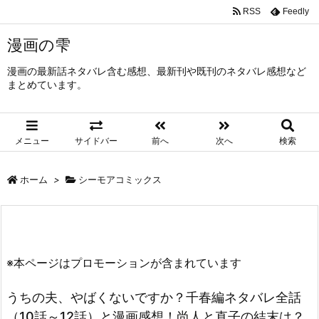
RSS
Feedly
漫画の雫
漫画の最新話ネタバレ含む感想、最新刊や既刊のネタバレ感想など
まとめています。
メニュー
サイドバー
前へ
次へ
検索
ホーム
>
シーモアコミックス
※本ページはプロモーションが含まれています
うちの夫、やばくないですか？千春編ネタバレ全話
（10話～12話）と漫画感想！尚人と直子の結末は？