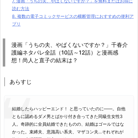
7.
漫画「うちの夫、やばくないですか？」を無料またはお得に
読む方法
8.
複数の電子コミックサービスの横断管理におすすめの便利ア
プリ
漫画「うちの夫、やばくないですか？」千春介
護編ネタバレ全話（10話～12話）と漫画感
想！尚人と直子の結末は？
あらすじ
結婚したらハッピーエンド！ と思っていたのに――。自他
ともに認めるダメ男とばかり付き合ってきた同級生女性3
人。奇跡的に全員結婚できたものの、結婚はゴールではな
かった。束縛夫、意識高い系夫、マザコン夫…それぞれが