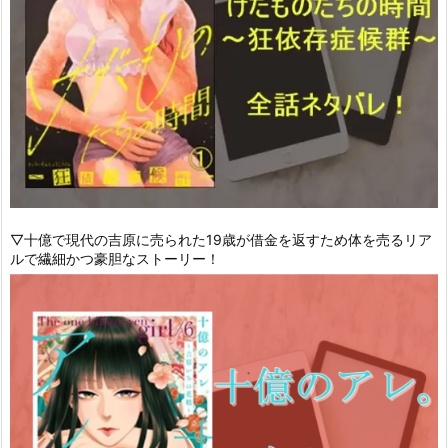
▽十億で現代の吉原に売られた19歳が借金を返すため体を売るリア
ルで繊細かつ豪胆なストーリー！