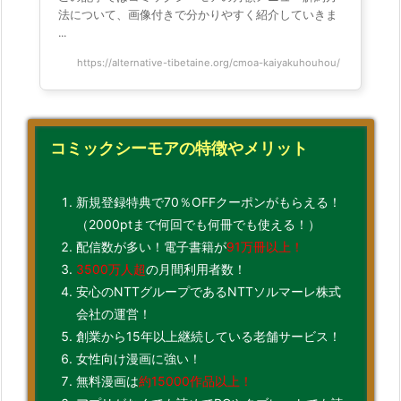
法について、画像付きで分かりやすく紹介していきま
...
https://alternative-tibetaine.org/cmoa-kaiyakuhouhou/
コミックシーモアの特徴やメリット
新規登録特典で70％OFFクーポンがもらえる！
（2000ptまで何回でも何冊でも使える！）
配信数が多い！電子書籍が
91万冊以上！
3500万人超
の月間利用者数！
安心のNTTグループであるNTTソルマーレ株式
会社の運営！
創業から15年以上継続している老舗サービス！
女性向け漫画に強い！
無料漫画は
約15000作品以上！