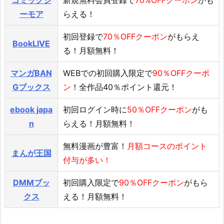
コミックシ
新規無料会員登録で
70%OFFクーポン
がも
ーモア
らえる！
初回登録で
70％OFFクーポン
がもらえ
BookLIVE
る！月額無料！
マンガBAN
WEBでの初回購入限定で
90％OFFクーポ
Gブックス
ン
！全作品40％ポイント還元！
ebook japa
初回ログイン時に
50％OFFクーポン
がも
n
らえる！月額無料！
無料漫画が豊富！
月額コースのポイント
まんが王国
付与が多い！
DMMブッ
初回購入限定で
90％OFFクーポン
がもら
クス
える！月額無料！