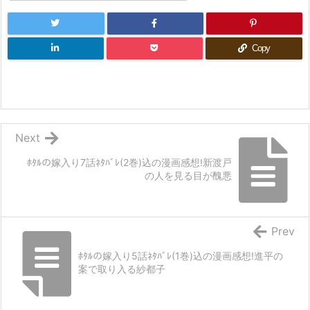
Copy
Next
ﾎﾀﾙの嫁入り7話ﾈﾀﾊﾞﾚ(2巻)込の漫画感想!新渡戸
の人を見る目が醜悪
Prev
ﾎﾀﾙの嫁入り5話ﾈﾀﾊﾞﾚ(1巻)込の漫画感想!進平の
案で取り入る紗都子