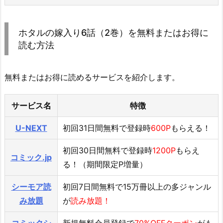
ホタルの嫁入り6話（2巻）を無料またはお得に
読む方法
無料またはお得に読めるサービスを紹介します。
サービス名
特徴
U-NEXT
初回31日間無料で登録時
600P
もらえる！
初回30日間無料で登録時
1200P
もらえ
コミック.jp
る！（期間限定P増量）
シーモア読
初回7日間無料で15万冊以上の多ジャンル
み放題
が
読み放題！