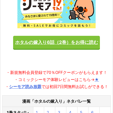
ホタルの嫁入り6話（2巻）をお得に読む
・新規無料会員登録で70％OFFクーポンがもらえます！
・コミックシーモア体験レビューはこちら→
★
・
シーモア読み放題
では初回7日間無料お試しができる！
漫画「ホタルの嫁入り」ネタバレ一覧
1巻ネタバレ
1
2
3
4
5
6