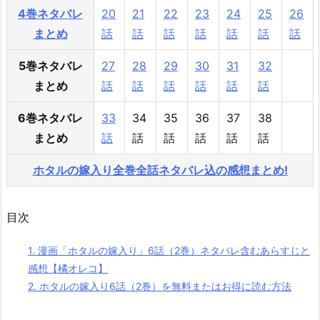
4巻ネタバレ
20
21
22
23
24
25
26
まとめ
話
話
話
話
話
話
話
5巻ネタバレ
27
28
29
30
31
32
まとめ
話
話
話
話
話
話
6巻ネタバレ
33
34
35
36
37
38
まとめ
話
話
話
話
話
話
ホタルの嫁入り全巻全話ネタバレ込の感想まとめ!
目次
1.
漫画「ホタルの嫁入り」6話（2巻）ネタバレ含むあらすじと
感想【橘オレコ】
2.
ホタルの嫁入り6話（2巻）を無料またはお得に読む方法