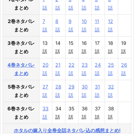
まとめ
話
話
話
話
話
話
2巻ネタバレ
7
8
9
10
11
12
まとめ
話
話
話
話
話
話
3巻ネタバレ
13
14
15
16
17
18
19
まとめ
話
話
話
話
話
話
話
4巻ネタバレ
20
21
22
23
24
25
26
まとめ
話
話
話
話
話
話
話
5巻ネタバレ
27
28
29
30
31
32
まとめ
話
話
話
話
話
話
6巻ネタバレ
33
34
35
36
37
38
まとめ
話
話
話
話
話
話
ホタルの嫁入り全巻全話ネタバレ込の感想まとめ!