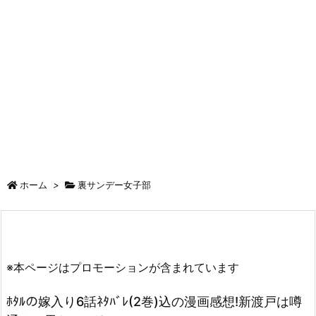
ホーム
>
裏サンデー女子部
※本ページはプロモーションが含まれています
ﾎﾀﾙの嫁入り6話ﾈﾀﾊﾞﾚ(2巻)込の漫画感想!新渡戸は噂