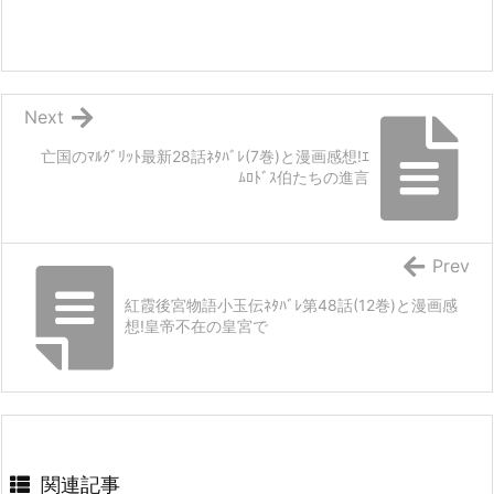
Next
亡国のﾏﾙｸﾞﾘｯﾄ最新28話ﾈﾀﾊﾞﾚ(7巻)と漫画感想!ｴ
ﾑﾛﾄﾞｽ伯たちの進言
Prev
紅霞後宮物語小玉伝ﾈﾀﾊﾞﾚ第48話(12巻)と漫画感
想!皇帝不在の皇宮で
関連記事