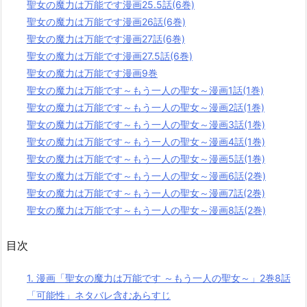
聖女の魔力は万能です漫画25.5話(6巻)
聖女の魔力は万能です漫画26話(6巻)
聖女の魔力は万能です漫画27話(6巻)
聖女の魔力は万能です漫画27.5話(6巻)
聖女の魔力は万能です漫画9巻
聖女の魔力は万能です～もう一人の聖女～漫画1話(1巻)
聖女の魔力は万能です～もう一人の聖女～漫画2話(1巻)
聖女の魔力は万能です～もう一人の聖女～漫画3話(1巻)
聖女の魔力は万能です～もう一人の聖女～漫画4話(1巻)
聖女の魔力は万能です～もう一人の聖女～漫画5話(1巻)
聖女の魔力は万能です～もう一人の聖女～漫画6話(2巻)
聖女の魔力は万能です～もう一人の聖女～漫画7話(2巻)
聖女の魔力は万能です～もう一人の聖女～漫画8話(2巻)
目次
1.
漫画「聖女の魔力は万能です ～もう一人の聖女～」2巻8話
「可能性」ネタバレ含むあらすじ