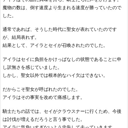
魔物の数は、倒す速度より生まれる速度が勝っていたので
した。
通常であれば、そうした時代に聖女が表れていたのです
が、結局表れず。
結果として、アイラとセイが召喚されたのでした。
アイラはセイに負担をかけっぱなしの状態であることに申
し訳無さを感じていました。
しかし、聖女以外では根本的なハイ欠はできない。
だからこそ聖女が呼ばれたのでした。
アイラはその事実を改めて痛感します。
騎士たちの話では、セイがクラウスナーに行くため、今後
は討伐が増えるだろうと言う事でした。
アイラに気負いすぎないよう忠告して去っていきます。