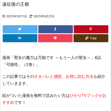
遠征後の王都
2021年5月11日
2021年5月21日
Copy
漫画「聖女の魔力は万能です ～もう一人の聖女～」8話
「可能性」（2巻）。
この記事ではその
ネタバレと感想、お得に読む方法
も紹介
していきます。
絵がついた漫画を無料で読みたい方は
ひかりTVブックがお
すすめ
です！