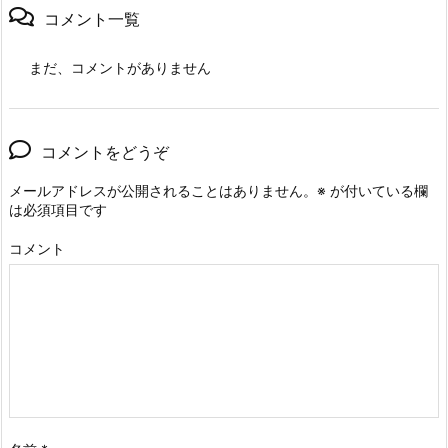
コメント一覧
まだ、コメントがありません
コメントをどうぞ
メールアドレスが公開されることはありません。
※
が付いている欄
は必須項目です
コメント