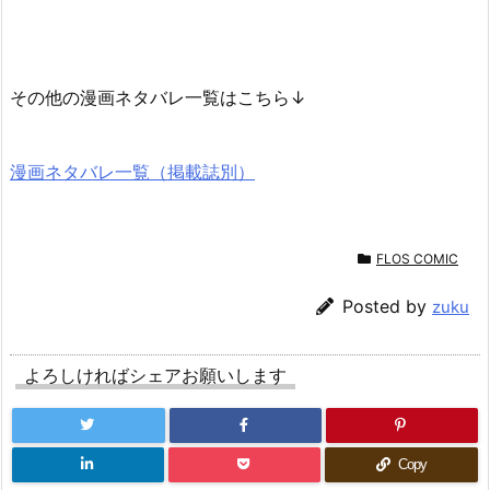
その他の漫画ネタバレ一覧はこちら↓
漫画ネタバレ一覧（掲載誌別）
FLOS COMIC
Posted by
zuku
よろしければシェアお願いします
Copy