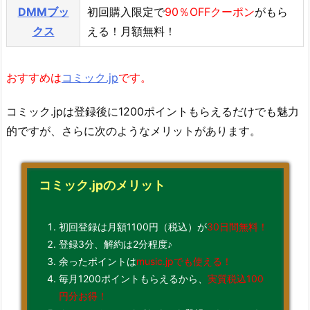
DMMブッ
初回購入限定で
90％OFFクーポン
がもら
クス
える！月額無料！
おすすめは
コミック.jp
です。
コミック.jpは登録後に1200ポイントもらえるだけでも魅力
的ですが、さらに次のようなメリットがあります。
コミック.jpのメリット
初回登録は月額1100円（税込）が
30日間無料！
登録3分、解約は2分程度♪
余ったポイントは
music.jpでも使える！
毎月1200ポイントもらえるから、
実質税込100
円分お得！