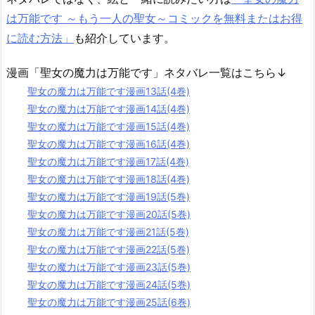
は万能です ～もう一人の聖女～コミックを無料またはお得
に読む方法」
も紹介しています。
漫画「聖女の魔力は万能です」ネタバレ一覧はこちら↓
聖女の魔力は万能です漫画13話(4巻)
聖女の魔力は万能です漫画14話(4巻)
聖女の魔力は万能です漫画15話(4巻)
聖女の魔力は万能です漫画16話(4巻)
聖女の魔力は万能です漫画17話(4巻)
聖女の魔力は万能です漫画18話(4巻)
聖女の魔力は万能です漫画19話(5巻)
聖女の魔力は万能です漫画20話(5巻)
聖女の魔力は万能です漫画21話(5巻)
聖女の魔力は万能です漫画22話(5巻)
聖女の魔力は万能です漫画23話(5巻)
聖女の魔力は万能です漫画24話(5巻)
聖女の魔力は万能です漫画25話(6巻)