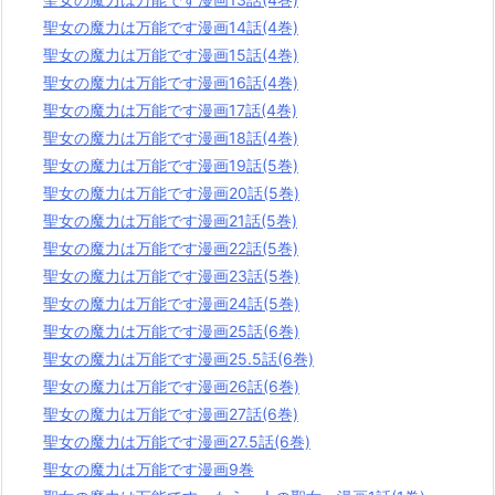
聖女の魔力は万能です漫画14話(4巻)
聖女の魔力は万能です漫画15話(4巻)
聖女の魔力は万能です漫画16話(4巻)
聖女の魔力は万能です漫画17話(4巻)
聖女の魔力は万能です漫画18話(4巻)
聖女の魔力は万能です漫画19話(5巻)
聖女の魔力は万能です漫画20話(5巻)
聖女の魔力は万能です漫画21話(5巻)
聖女の魔力は万能です漫画22話(5巻)
聖女の魔力は万能です漫画23話(5巻)
聖女の魔力は万能です漫画24話(5巻)
聖女の魔力は万能です漫画25話(6巻)
聖女の魔力は万能です漫画25.5話(6巻)
聖女の魔力は万能です漫画26話(6巻)
聖女の魔力は万能です漫画27話(6巻)
聖女の魔力は万能です漫画27.5話(6巻)
聖女の魔力は万能です漫画9巻