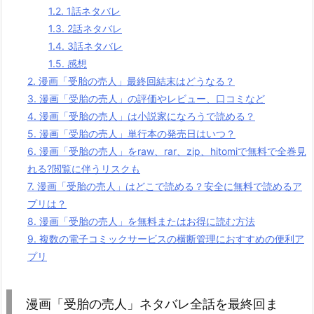
1.2.
1話ネタバレ
1.3.
2話ネタバレ
1.4.
3話ネタバレ
1.5.
感想
2.
漫画「受胎の売人」最終回結末はどうなる？
3.
漫画「受胎の売人」の評価やレビュー、口コミなど
4.
漫画「受胎の売人」は小説家になろうで読める？
5.
漫画「受胎の売人」単行本の発売日はいつ？
6.
漫画「受胎の売人」をraw、rar、zip、hitomiで無料で全巻見
れる?閲覧に伴うリスクも
7.
漫画「受胎の売人」はどこで読める？安全に無料で読めるア
プリは？
8.
漫画「受胎の売人」を無料またはお得に読む方法
9.
複数の電子コミックサービスの横断管理におすすめの便利ア
プリ
漫画「受胎の売人」ネタバレ全話を最終回ま