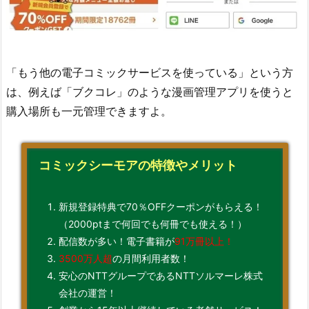
「もう他の電子コミックサービスを使っている」という方
は、例えば「ブクコレ」のような漫画管理アプリを使うと
購入場所も一元管理できますよ。
コミックシーモアの特徴やメリット
新規登録特典で70％OFFクーポンがもらえる！
（2000ptまで何回でも何冊でも使える！）
配信数が多い！電子書籍が
91万冊以上！
3500万人超
の月間利用者数！
安心のNTTグループであるNTTソルマーレ株式
会社の運営！