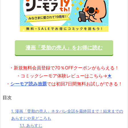
漫画「受胎の売人」をお得に読む
・新規無料会員登録で70％OFFクーポンがもらえる！
・コミックシーモア体験レビューはこちら→
★
・
シーモア読み放題
では初回7日間無料お試しができる！
目次
1.
漫画「受胎の売人」ネタバレ全話を最終回まで！結末までの
あらすじや見どころも
1.1.
あらすじ