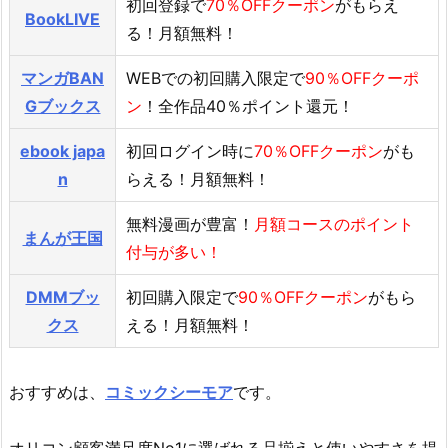
初回登録で
70％OFFクーポン
がもらえ
BookLIVE
る！月額無料！
マンガBAN
WEBでの初回購入限定で
90％OFFクーポ
Gブックス
ン
！全作品40％ポイント還元！
ebook japa
初回ログイン時に
70％OFFクーポン
がも
n
らえる！月額無料！
無料漫画が豊富！
月額コースのポイント
まんが王国
付与が多い！
DMMブッ
初回購入限定で
90％OFFクーポン
がもら
クス
える！月額無料！
おすすめは、
コミックシーモア
です。
オリコン顧客満足度No1に選ばれる品揃えと使いやすさを提