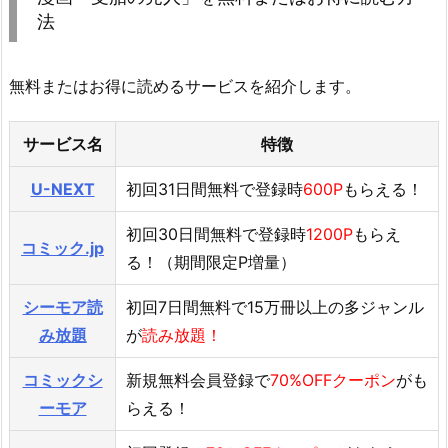
法
無料またはお得に読めるサービスを紹介します。
サービス名
特徴
U-NEXT
初回31日間無料で登録時
600P
もらえる！
初回30日間無料で登録時
1200P
もらえ
コミック.jp
る！（期間限定P増量）
シーモア読
初回7日間無料で15万冊以上の多ジャンル
み放題
が
読み放題！
コミックシ
新規無料会員登録で
70%OFFクーポン
がも
ーモア
らえる！