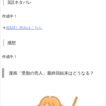
3話ネタバレ
作成中！
→
3話試し読みはこちら
感想
作成中！
漫画「受胎の売人」最終回結末はどうなる？