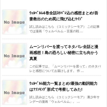
ｳｪﾙﾍﾞﾙﾑ4巻全話ﾈﾀﾊﾞﾚ込の感想まとめ!吾
妻救出のため罠に飛び込むｹｲｼﾞ
試し読みはこちら （コミックシーモア） この記事
では漫画「ウェルベルム－言葉の戦 ...
ムーンリバーを渡ってネタバレ全話と漫
画感想！島の恐ろしい秘密に立ち向かう
真夏
この記事では、「ムーンリバーを渡って」のネタバ
レと感想についてお届けします。 作 ...
ｳｪﾙﾍﾞﾙﾑ能力一覧まとめ!最強の動詞能力
は?ﾗﾝｷﾝｸﾞ形式で考察してみた!
試し読みはこちら （コミックシーモア） 裏少年サ
ンデーの漫画「ウェルベルム」。 ...