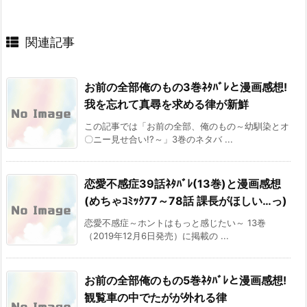
関連記事
お前の全部俺のもの3巻ﾈﾀﾊﾞﾚと漫画感想!
我を忘れて真尋を求める律が新鮮
この記事では「お前の全部、俺のもの～幼馴染とオ
〇ニー見せ合い!?～」3巻のネタバ ...
恋愛不感症39話ﾈﾀﾊﾞﾚ(13巻)と漫画感想
(めちゃｺﾐｯｸ77～78話 課長がほしい…っ)
恋愛不感症～ホントはもっと感じたい～ 13巻
（2019年12月6日発売）に掲載の ...
お前の全部俺のもの5巻ﾈﾀﾊﾞﾚと漫画感想!
観覧車の中でたがが外れる律