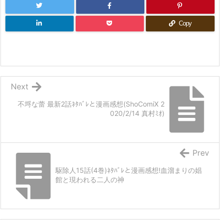
Copy
Next
不埒な蕾 最新2話ﾈﾀﾊﾞﾚと漫画感想(ShoComiX 2
020/2/14 真村ﾐｵ)
Prev
駆除人15話(4巻)ﾈﾀﾊﾞﾚと漫画感想!血溜まりの娼
館と現われる二人の神