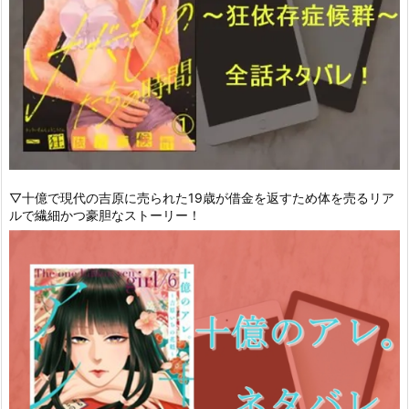
▽十億で現代の吉原に売られた19歳が借金を返すため体を売るリア
ルで繊細かつ豪胆なストーリー！