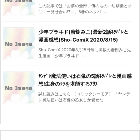
この記事では「お前の全部、俺のもの～幼馴染とオ
〇ニー見せ合い!?～」5巻のネタバ ...
少年ブラヰド(蜜樹みこ)最新2話ﾈﾀﾊﾞﾚと
漫画感想(Sho-ComiX 2020/8/15)
Sho-ComiX 2020年8月15日号に掲載の蜜樹みこ先
生漫画「少年ブラヰド ...
ﾔﾝﾃﾞﾚ魔法使いは石像の5話ﾈﾀﾊﾞﾚと漫画感
想!生身のﾗﾗを堪能するｱﾘｽ
試し読みはこちら （コミックシーモア） 「ヤンデ
レ魔法使いは石像の乙女しか愛せな ...