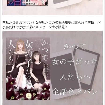
▽見た目命のマウント女が見た目の劣る幼馴染に謀られて爽快！ざ
まあだけではない深いメッセージ性が話題！