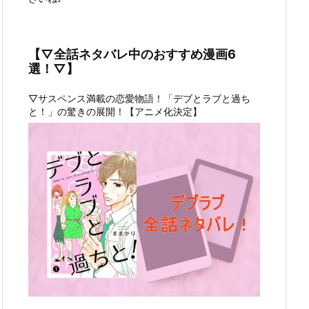
【▽全話ネタバレ中のおすすめ漫画6
選！▽】
▽サスペンス満載の恋愛物語！「デブとラブと過ち
と！」の驚きの展開！【アニメ化決定】