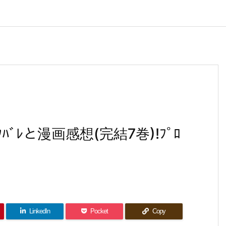
ﾞﾚと漫画感想(完結7巻)!ﾌﾟﾛ
LinkedIn
Pocket
Copy