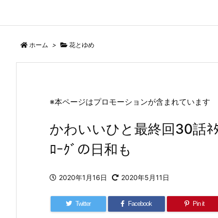
ホーム
>
花とゆめ
※本ページはプロモーションが含まれています
かわいいひと最終回30話ﾈﾀﾊ
ﾛｰｸﾞの日和も
2020年1月16日
2020年5月11日
Twitter
Facebook
Pin it