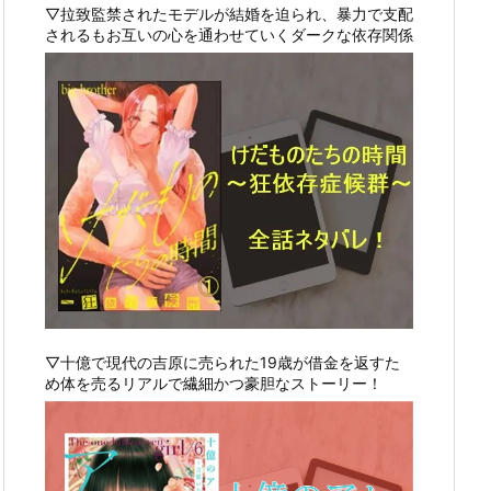
▽拉致監禁されたモデルが結婚を迫られ、暴力で支配
されるもお互いの心を通わせていくダークな依存関係
▽十億で現代の吉原に売られた19歳が借金を返すた
め体を売るリアルで繊細かつ豪胆なストーリー！