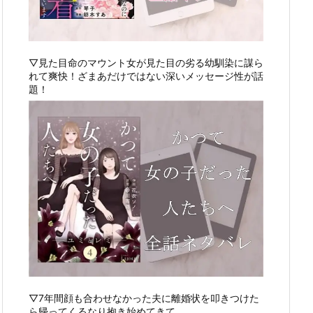
▽見た目命のマウント女が見た目の劣る幼馴染に謀ら
れて爽快！ざまあだけではない深いメッセージ性が話
題！
▽7年間顔も合わせなかった夫に離婚状を叩きつけた
ら帰ってくるなり抱き始めてきて…