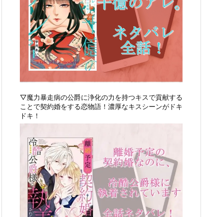
▽魔力暴走病の公爵に浄化の力を持つキスで貢献する
ことで契約婚をする恋物語！濃厚なキスシーンがドキ
ドキ！