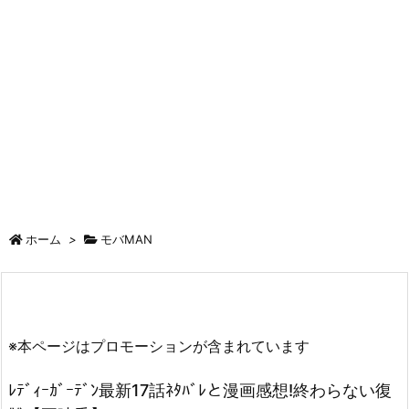
ホーム
>
モバMAN
※本ページはプロモーションが含まれています
ﾚﾃﾞｨｰｶﾞｰﾃﾞﾝ最新17話ﾈﾀﾊﾞﾚと漫画感想!終わらない復