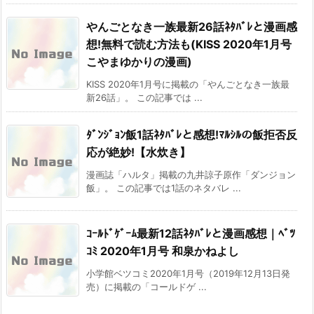
やんごとなき一族最新26話ﾈﾀﾊﾞﾚと漫画感
想!無料で読む方法も(KISS 2020年1月号
こやまゆかりの漫画)
KISS 2020年1月号に掲載の「やんごとなき一族最
新26話」。 この記事では ...
ﾀﾞﾝｼﾞｮﾝ飯1話ﾈﾀﾊﾞﾚと感想!ﾏﾙｼﾙの飯拒否反
応が絶妙!【水炊き】
漫画誌「ハルタ」掲載の九井諒子原作「ダンジョン
飯」。 この記事では1話のネタバレ ...
ｺｰﾙﾄﾞｹﾞｰﾑ最新12話ﾈﾀﾊﾞﾚと漫画感想｜ﾍﾞﾂ
ｺﾐ 2020年1月号 和泉かねよし
小学館ベツコミ2020年1月号（2019年12月13日発
売）に掲載の「コールドゲ ...