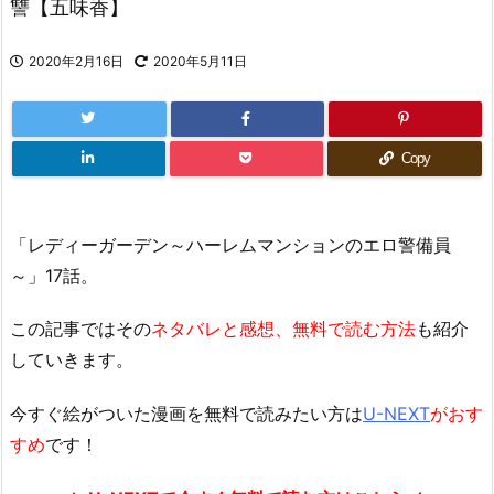
讐【五味香】
2020年2月16日
2020年5月11日
Copy
「レディーガーデン～ハーレムマンションのエロ警備員
～」17話。
この記事ではその
ネタバレと感想、無料で読む方法
も紹介
していきます。
今すぐ絵がついた漫画を無料で読みたい方は
U-NEXT
がおす
すめ
です！