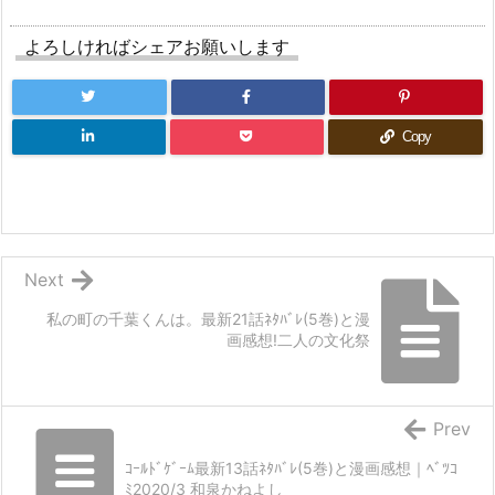
よろしければシェアお願いします
Copy
Next
私の町の千葉くんは。最新21話ﾈﾀﾊﾞﾚ(5巻)と漫
画感想!二人の文化祭
Prev
ｺｰﾙﾄﾞｹﾞｰﾑ最新13話ﾈﾀﾊﾞﾚ(5巻)と漫画感想｜ﾍﾞﾂｺ
ﾐ2020/3 和泉かねよし