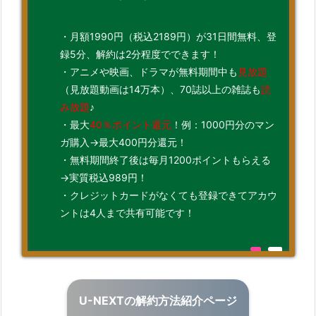
・月額1990円（税込2189円）が31日間無料、登
録5分、解約は2分程度でできます！
・アニメや映画、ドラマが無料期間中も
見放題
（見放題動画は14万本）、70誌以上の雑誌も
読
み放題
♪
・最⼤
40％ポイント還元
！例：1000円分のマン
ガ購⼊→最⼤400円分還元！
・無料期間終了後は毎月1200ポイントもらえる
→実質税込989円！
・クレジットカードがなくても登録できてアカウ
ントは4人まで共有可能です！
U-NEXTの解約方法紹介ページ