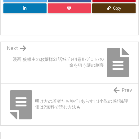
Copy
Next
漫画 狼領主のお嬢様21話ﾈﾀﾊﾞﾚ(4巻)!ｱｼﾞｪｰﾚｱの
命を狙う謎の刺客
Prev
明け方の若者たちﾈﾀﾊﾞﾚあらすじ!小説の感想&評
価は?無料で読む方法も