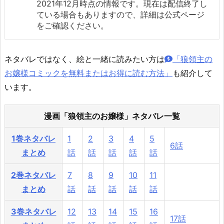
2021年12月時点の情報です。現在は配信終了し
ている場合もありますので、詳細は公式ページ
をご確認ください。
ネタバレではなく、絵と一緒に読みたい方は
「狼領主の
お嬢様コミックを無料またはお得に読む方法」
も紹介して
います。
漫画「狼領主のお嬢様」ネタバレ一覧
1巻ネタバレ
1
2
3
4
5
6話
まとめ
話
話
話
話
話
2巻ネタバレ
7
8
9
10
11
まとめ
話
話
話
話
話
3巻ネタバレ
12
13
14
15
16
17話