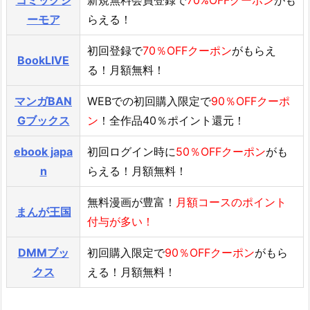
ーモア
らえる！
初回登録で
70％OFFクーポン
がもらえ
BookLIVE
る！月額無料！
マンガBAN
WEBでの初回購入限定で
90％OFFクーポ
Gブックス
ン
！全作品40％ポイント還元！
ebook japa
初回ログイン時に
50％OFFクーポン
がも
n
らえる！月額無料！
無料漫画が豊富！
月額コースのポイント
まんが王国
付与が多い！
DMMブッ
初回購入限定で
90％OFFクーポン
がもら
クス
える！月額無料！