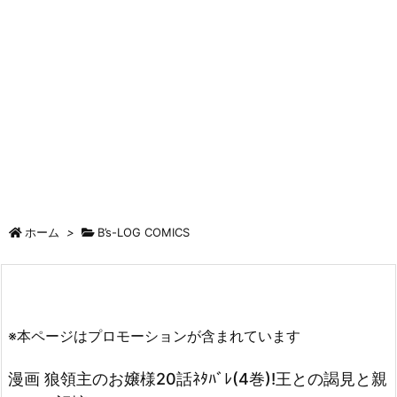
ホーム
>
B’s-LOG COMICS
※本ページはプロモーションが含まれています
漫画 狼領主のお嬢様20話ﾈﾀﾊﾞﾚ(4巻)!王との謁見と親