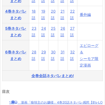
まとめ
話
話
話
話
話
4巻ネタバレ
18
19
20
21
22
番外編
まとめ
話
話
話
話
話
5巻ネタバレ
23
24
25
26
27
まとめ
話
話
話
話
話
エピローグ
6巻ネタバレ
28
29
30
31
32
＆
まとめ
話
話
話
話
話
シーモア限
定漫画
全巻全話ネタバレまとめ!
目次
1.
漫画「狼領主のお嬢様」4巻20話ネタバレ感想【B’s-LO