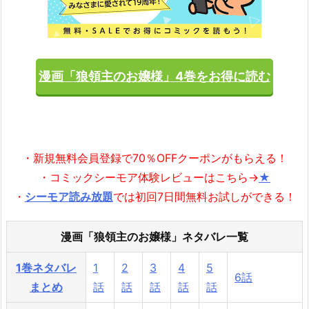
漫画「狼領主のお嬢様」4巻をお得に読む
・新規無料会員登録で70％OFFクーポンがもらえる！
・コミックシーモア体験レビューはこちら→
★
・
シーモア読み放題
では初回7日間無料お試しができる！
漫画「狼領主のお嬢様」ネタバレ一覧
1巻ネタバレ
1
2
3
4
5
6話
まとめ
話
話
話
話
話