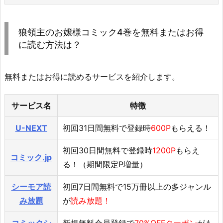
狼領主のお嬢様コミック4巻を無料またはお得
に読む方法は？
無料またはお得に読めるサービスを紹介します。
サービス名
特徴
U-NEXT
初回31日間無料で登録時
600P
もらえる！
初回30日間無料で登録時
1200P
もらえ
コミック.jp
る！（期間限定P増量）
シーモア読
初回7日間無料で15万冊以上の多ジャンル
み放題
が
読み放題！
コミックシ
新規無料会員登録で
70%OFFクーポン
がも