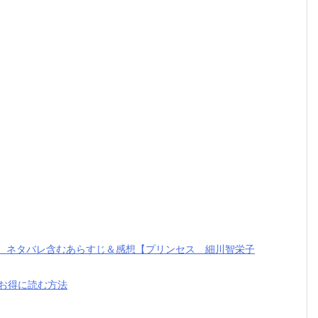
巻）ネタバレ含むあらすじ＆感想【プリンセス 細川智栄子
はお得に読む方法