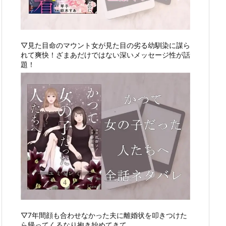
▽見た目命のマウント女が見た目の劣る幼馴染に謀ら
れて爽快！ざまあだけではない深いメッセージ性が話
題！
▽7年間顔も合わせなかった夫に離婚状を叩きつけた
ら帰ってくるなり抱き始めてきて…