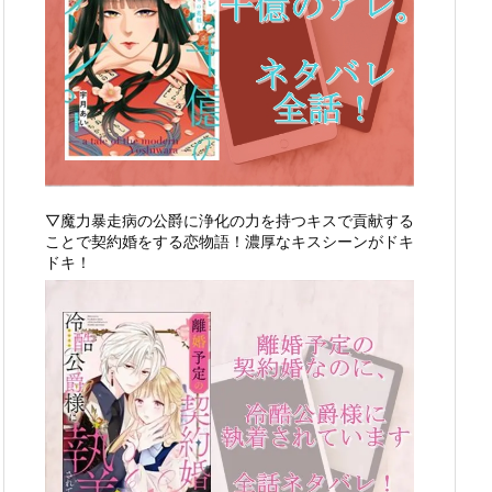
▽魔力暴走病の公爵に浄化の力を持つキスで貢献する
ことで契約婚をする恋物語！濃厚なキスシーンがドキ
ドキ！