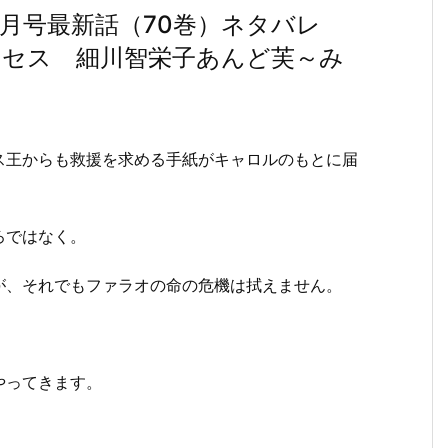
7月号最新話（70巻）ネタバレ
ンセス 細川智栄子あんど芙～み
ス王からも救援を求める手紙がキャロルのもとに届
ろではなく。
が、それでもファラオの命の危機は拭えません。
やってきます。