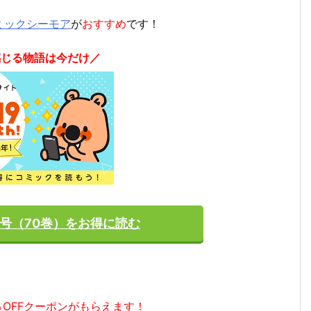
ミックシーモア
が
おすすめ
です！
感じる物語は今だけ／
月号（70巻）をお得に読む
％OFFクーポンがもらえます！