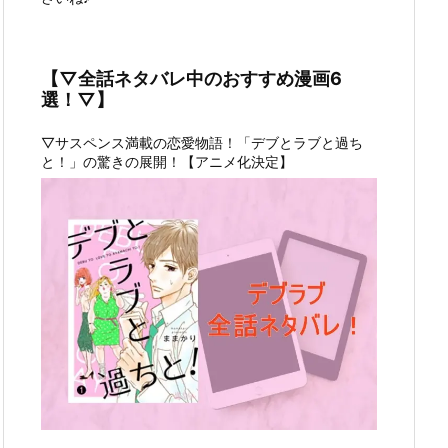
【▽全話ネタバレ中のおすすめ漫画6
選！▽】
▽サスペンス満載の恋愛物語！「デブとラブと過ち
と！」の驚きの展開！【アニメ化決定】