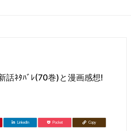
話ﾈﾀﾊﾞﾚ(70巻)と漫画感想!
LinkedIn
Pocket
Copy