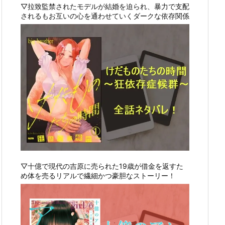
▽拉致監禁されたモデルが結婚を迫られ、暴力で支配
されるもお互いの心を通わせていくダークな依存関係
▽十億で現代の吉原に売られた19歳が借金を返すた
め体を売るリアルで繊細かつ豪胆なストーリー！