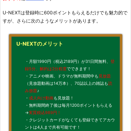
U-NEXTは登録時に600ポイントもらえるだけでも魅力的で
すが、さらに次のようなメリットがあります。
U-NEXTのメリット
・月額1990円（税込2189円）が31日間無料、
登
録5分、解約は2分程度
でできます！
・アニメや映画、ドラマが無料期間中も
見放題
（見放題動画は14万本）、70誌以上の雑誌も
読
み放題
♪
・
成人向け動画
も見放題！
・無料期間終了後は毎月1200ポイントもらえる
→
実質税込989円！
・クレジットカードがなくても登録できてアカウ
ントは4人まで共有可能です！