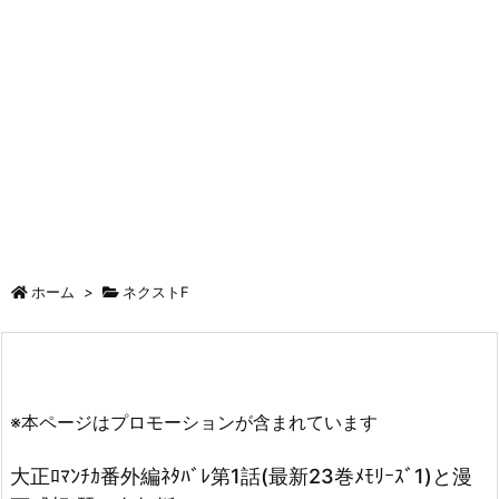
ホーム
>
ネクストF
※本ページはプロモーションが含まれています
大正ﾛﾏﾝﾁｶ番外編ﾈﾀﾊﾞﾚ第1話(最新23巻ﾒﾓﾘｰｽﾞ1)と漫