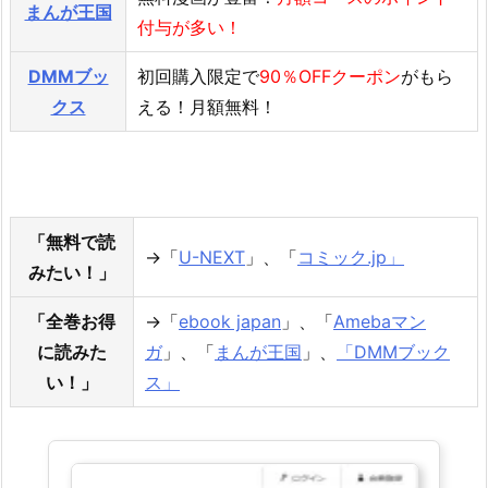
まんが王国
付与が多い！
DMMブッ
初回購入限定で
90％OFFクーポン
がもら
クス
える！月額無料！
「無料で読
→「
U-NEXT
」、「
コミック.jp」
みたい！」
「全巻お得
→「
ebook japan
」、「
Amebaマン
に読みた
ガ
」、「
まんが王国
」、
「DMMブック
い！」
ス」