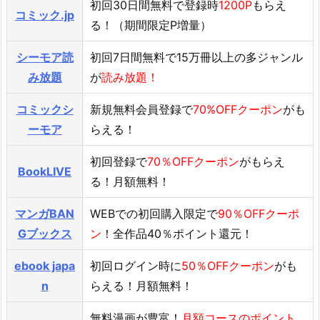
初回30日間無料で登録時
1200P
もらえ
コミック.jp
る！（期間限定P増量）
シーモア読
初回7日間無料で15万冊以上の多ジャンル
み放題
が
読み放題！
コミックシ
新規無料会員登録で
70%OFFクーポン
がも
ーモア
らえる！
初回登録で
70％OFFクーポン
がもらえ
BookLIVE
る！月額無料！
マンガBAN
WEBでの初回購入限定で
90％OFFクーポ
Gブックス
ン
！全作品40％ポイント還元！
ebook japa
初回ログイン時に
50％OFFクーポン
がも
n
らえる！月額無料！
無料漫画が豊富！
月額コースのポイント