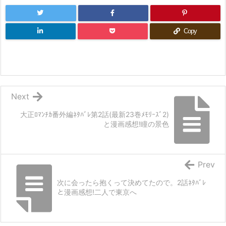
Copy
Next
大正ﾛﾏﾝﾁｶ番外編ﾈﾀﾊﾞﾚ第2話(最新23巻ﾒﾓﾘｰｽﾞ2)
と漫画感想!瞳の景色
Prev
次に会ったら抱くって決めてたので。2話ﾈﾀﾊﾞﾚ
と漫画感想!二人で東京へ