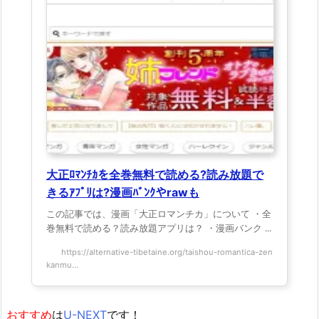
大正ﾛﾏﾝﾁｶを全巻無料で読める?読み放題で
きるｱﾌﾟﾘは?漫画ﾊﾞﾝｸやrawも
この記事では、漫画「大正ロマンチカ」について ・全
巻無料で読める？読み放題アプリは？ ・漫画バンク ...
https://alternative-tibetaine.org/taishou-romantica-zen
kanmu...
おすすめ
は
U-NEXT
です！