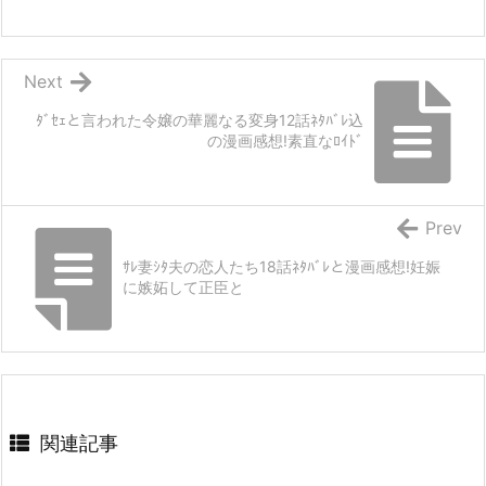
Next
ﾀﾞｾｪと言われた令嬢の華麗なる変身12話ﾈﾀﾊﾞﾚ込
の漫画感想!素直なﾛｲﾄﾞ
Prev
ｻﾚ妻ｼﾀ夫の恋人たち18話ﾈﾀﾊﾞﾚと漫画感想!妊娠
に嫉妬して正臣と
関連記事