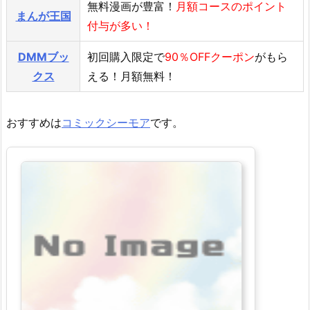
無料漫画が豊富！
月額コースのポイント
まんが王国
付与が多い！
DMMブッ
初回購入限定で
90％OFFクーポン
がもら
クス
える！月額無料！
おすすめは
コミックシーモア
です。