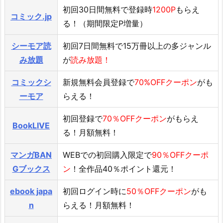
初回30日間無料で登録時
1200P
もらえ
コミック.jp
る！（期間限定P増量）
シーモア読
初回7日間無料で15万冊以上の多ジャンル
み放題
が
読み放題！
コミックシ
新規無料会員登録で
70%OFFクーポン
がも
ーモア
らえる！
初回登録で
70％OFFクーポン
がもらえ
BookLIVE
る！月額無料！
マンガBAN
WEBでの初回購入限定で
90％OFFクーポ
Gブックス
ン
！全作品40％ポイント還元！
ebook japa
初回ログイン時に
50％OFFクーポン
がも
n
らえる！月額無料！