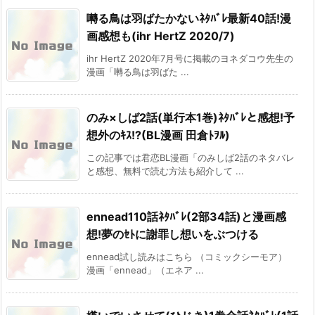
囀る鳥は羽ばたかないﾈﾀﾊﾞﾚ最新40話!漫
画感想も(ihr HertZ 2020/7)
ihr HertZ 2020年7月号に掲載のヨネダコウ先生の
漫画「囀る鳥は羽ばた ...
のみ×しば2話(単行本1巻)ﾈﾀﾊﾞﾚと感想!予
想外のｷｽ!?(BL漫画 田倉ﾄｦﾙ)
この記事では君恋BL漫画「のみしば2話のネタバレ
と感想、無料で読む方法も紹介して ...
ennead110話ﾈﾀﾊﾞﾚ(2部34話)と漫画感
想!夢のｾﾄに謝罪し想いをぶつける
ennead試し読みはこちら （コミックシーモア）
漫画「ennead」（エネア ...