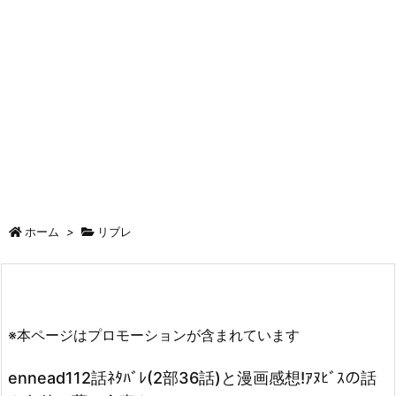
ホーム
>
リブレ
※本ページはプロモーションが含まれています
ennead112話ﾈﾀﾊﾞﾚ(2部36話)と漫画感想!ｱﾇﾋﾞｽの話