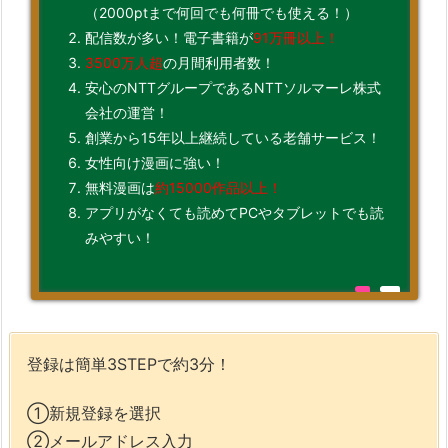
（2000ptまで何回でも何冊でも使える！）
配信数が多い！電子書籍が
91万冊以上！
3500万人超
の月間利用者数！
安心のNTTグループであるNTTソルマーレ株式
会社の運営！
創業から15年以上継続している老舗サービス！
女性向け漫画に強い！
無料漫画は
約15000作品以上！
アプリがなくても読めてPCやタブレットでも読
みやすい！
登録は簡単3STEPで約3分！
①新規登録を選択
②メールアドレス入力