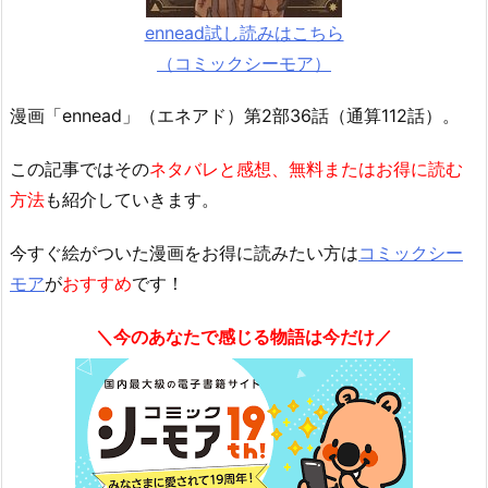
ennead試し読みはこちら
（コミックシーモア）
漫画「ennead」（エネアド）第2部36話（通算112話）。
この記事ではその
ネタバレと感想、無料またはお得に読む
方法
も紹介していきます。
今すぐ絵がついた漫画をお得に読みたい方は
コミックシー
モア
が
おすすめ
です！
＼今のあなたで感じる物語は今だけ／