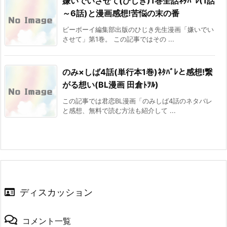
嫌いでいさせて(ひじき)1巻全話ﾈﾀﾊﾞﾚ(1話
～6話)と漫画感想!苦悩の末の番
ビーボーイ編集部出版のひじき先生漫画「嫌いでい
させて」第1巻。 この記事ではその ...
のみ×しば4話(単行本1巻)ﾈﾀﾊﾞﾚと感想!繋
がる想い(BL漫画 田倉ﾄｦﾙ)
この記事では君恋BL漫画「のみしば4話のネタバレ
と感想、無料で読む方法も紹介して ...
ディスカッション
コメント一覧