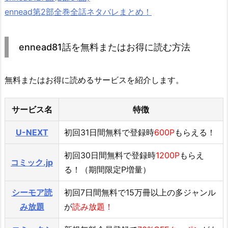
ennead第2部全巻全話ネタバレまとめ！
ennead81話を無料またはお得に読む方法
無料またはお得に読めるサービスを紹介します。
サービス名
特徴
U-NEXT
初回31日間無料で登録時
600P
もらえる！
初回30日間無料で登録時
1200P
もらえ
コミック.jp
る！（期間限定P増量）
シーモア読
初回7日間無料で15万冊以上の多ジャンル
み放題
が
読み放題！