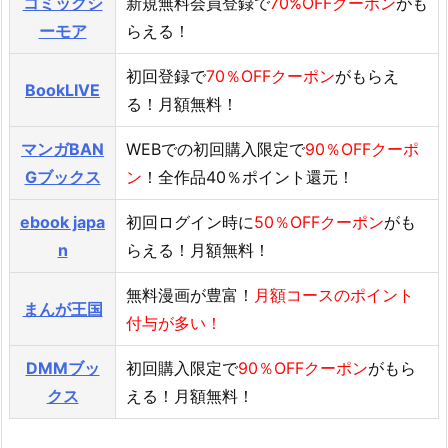
コミックシ
新規無料会員登録で
70%OFFクーポン
がも
ーモア
らえる！
初回登録で
70％OFFクーポン
がもらえ
BookLIVE
る！月額無料！
マンガBAN
WEBでの初回購入限定で
90％OFFクーポ
Gブックス
ン
！全作品40％ポイント還元！
ebook japa
初回ログイン時に
50％OFFクーポン
がも
n
らえる！月額無料！
無料漫画が豊富！
月額コースのポイント
まんが王国
付与が多い！
DMMブッ
初回購入限定で
90％OFFクーポン
がもら
クス
える！月額無料！