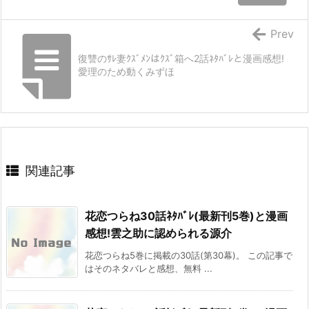
Prev
復讐のｻﾚ妻ｸｽﾞﾒﾝはｸｽﾞ箱へ2話ﾈﾀﾊﾞﾚと漫画感想!
愛理のため動くみずほ
関連記事
花恋つらね30話ﾈﾀﾊﾞﾚ(最新刊5巻)と漫画
感想!雲之助に認められる源介
花恋つらね5巻に掲載の30話(第30幕)。 この記事で
はそのネタバレと感想、無料 ...