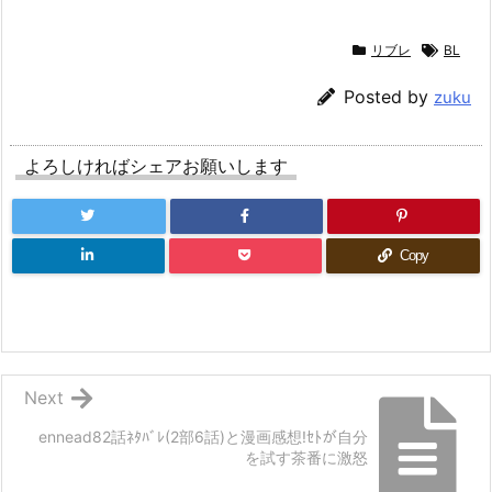
リブレ
BL
Posted by
zuku
よろしければシェアお願いします
Copy
Next
ennead82話ﾈﾀﾊﾞﾚ(2部6話)と漫画感想!ｾﾄが自分
を試す茶番に激怒