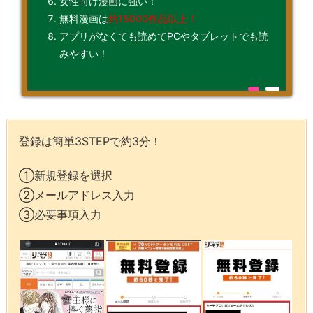
女性向け漫画に強い！
無料漫画は
約15000作品以上！
アプリがなくても読めてPCやタブレットでも読
みやすい！
登録は簡単3STEPで約3分！
①新規登録を選択
②メールアドレス入力
③必要事項入力