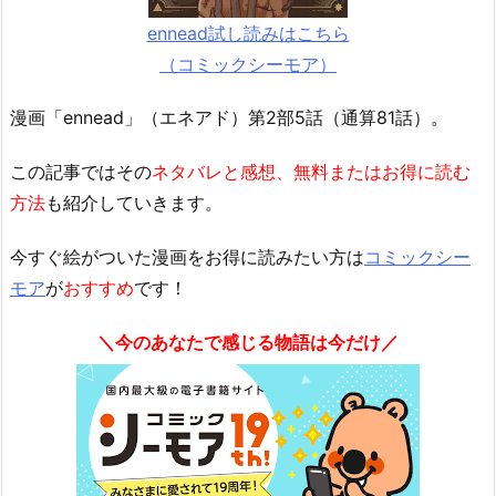
ennead試し読みはこちら
（コミックシーモア）
漫画「ennead」（エネアド）第2部5話（通算81話）。
この記事ではその
ネタバレと感想、無料またはお得に読む
方法
も紹介していきます。
今すぐ絵がついた漫画をお得に読みたい方は
コミックシー
モア
が
おすすめ
です！
＼今のあなたで感じる物語は今だけ／