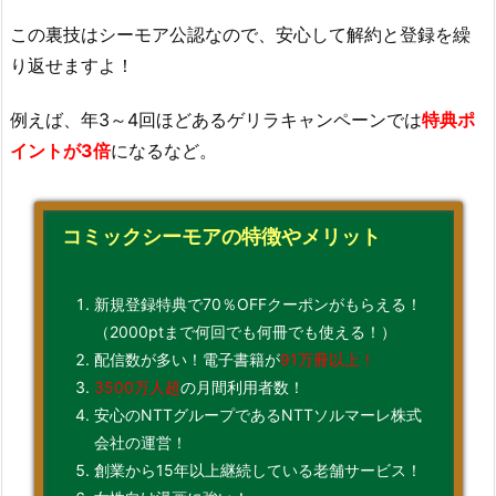
この裏技はシーモア公認なので、安心して解約と登録を繰
り返せますよ！
例えば、年3～4回ほどあるゲリラキャンペーンでは
特典ポ
イントが3倍
になるなど。
コミックシーモアの特徴やメリット
新規登録特典で70％OFFクーポンがもらえる！
（2000ptまで何回でも何冊でも使える！）
配信数が多い！電子書籍が
91万冊以上！
3500万人超
の月間利用者数！
安心のNTTグループであるNTTソルマーレ株式
会社の運営！
創業から15年以上継続している老舗サービス！