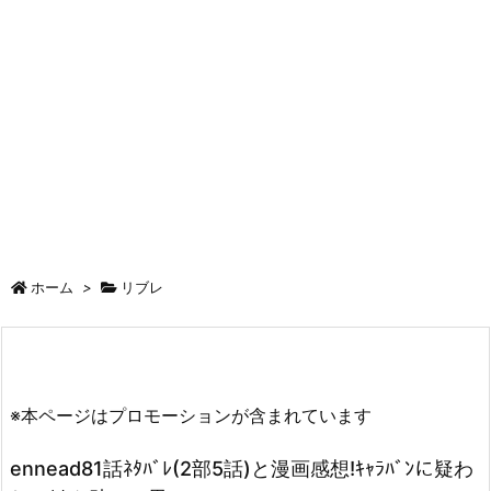
ホーム
>
リブレ
※本ページはプロモーションが含まれています
ennead81話ﾈﾀﾊﾞﾚ(2部5話)と漫画感想!ｷｬﾗﾊﾞﾝに疑わ