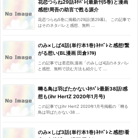
花恋つらね29話ﾈﾀﾊﾞﾚ(最新刊5巻)と漫画
感想!周吾の助言で甦る源介
花恋つらね5巻に掲載の29話(第29幕)。 この記事で
はそのネタバレと感想、無料 ...
のみ×しば4話(単行本1巻)ﾈﾀﾊﾞﾚと感想!繋
がる想い(BL漫画 田倉ﾄｦﾙ)
この記事では君恋BL漫画「のみしば4話のネタバレ
と感想、無料で読む方法も紹介して ...
囀る鳥は羽ばたかないﾈﾀﾊﾞﾚ最新38話!感
想も(ihr HertZ 2020年1月号)
この記事ではihr HertZ 2020年1月号掲載の「囀る
鳥は羽ばたかない38 ...
のみ×しば3話(単行本1巻)ﾈﾀﾊﾞﾚと感想!看