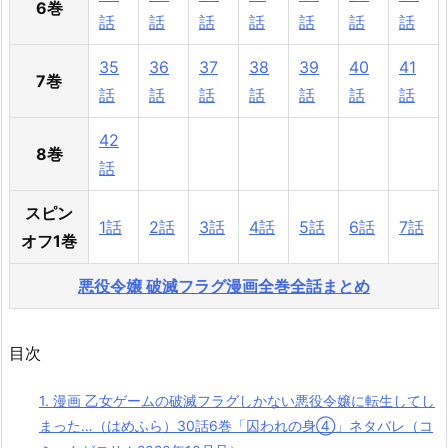
6巻
話
話
話
話
話
話
話
35
36
37
38
39
40
41
7巻
話
話
話
話
話
話
話
42
8巻
話
スピン
1話
2話
3話
4話
5話
6話
7話
オフ1巻
悪役令嬢 破滅フラグ漫画全巻全話まとめ
目次
1.
漫画 乙女ゲームの破滅フラグしかない悪役令嬢に転生してし
まった…（はめふら）30話6巻「囚われの身④」ネタバレ（コ