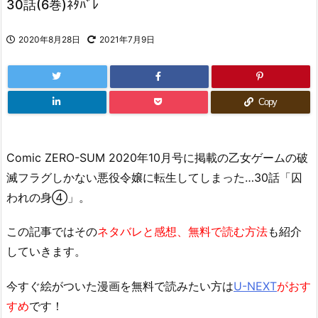
30話(6巻)ﾈﾀﾊﾞﾚ
2020年8月28日
2021年7月9日
Copy
Comic ZERO-SUM 2020年10月号に掲載の乙女ゲームの破
滅フラグしかない悪役令嬢に転生してしまった…30話「囚
われの身④」。
この記事ではその
ネタバレと感想、無料で読む方法
も紹介
していきます。
今すぐ絵がついた漫画を無料で読みたい方は
U-NEXT
がおす
すめ
です！