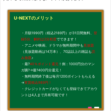
U-NEXTのメリット
・月額1990円（税込2189円）が31日間無料、
登
録5分、解約は2分程度
でできます！
・アニメや映画、ドラマが無料期間中も
見放題
（見放題動画は14万本）、70誌以上の雑誌も
読
み放題
♪
・最?
40％ポイント還元
！例：1000円分のマン
ガ購?→最?400円分還元！
・無料期間終了後は毎月1200ポイントもらえる
→
実質税込989円！
・クレジットカードがなくても登録できてアカウ
ントは4人まで共有可能です！