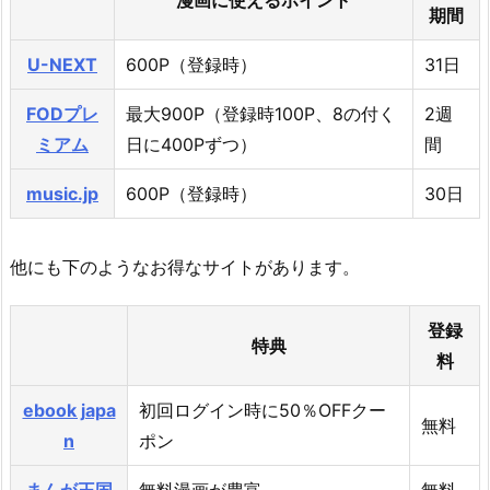
漫画に使えるポイント
期間
U-NEXT
600P（登録時）
31日
FODプレ
最大900P（登録時100P、8の付く
2週
ミアム
日に400Pずつ）
間
music.jp
600P（登録時）
30日
他にも下のようなお得なサイトがあります。
登録
特典
料
ebook japa
初回ログイン時に50％OFFクー
無料
n
ポン
まんが王国
無料漫画が豊富
無料