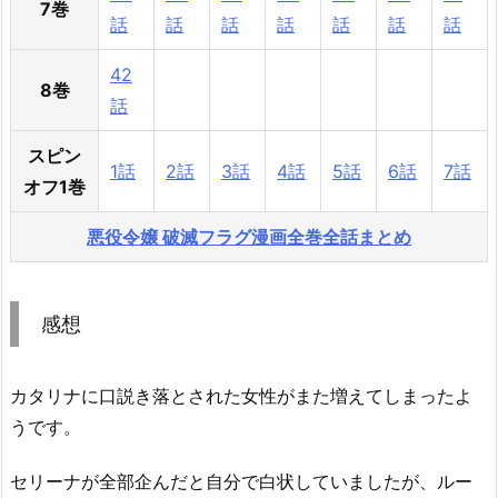
7巻
話
話
話
話
話
話
話
42
8巻
話
スピン
1話
2話
3話
4話
5話
6話
7話
オフ1巻
悪役令嬢 破滅フラグ漫画全巻全話まとめ
感想
カタリナに口説き落とされた女性がまた増えてしまったよ
うです。
セリーナが全部企んだと自分で白状していましたが、ルー