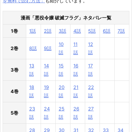
を無料で読む方法」
も紹介しています。
漫画「悪役令嬢 破滅フラグ」ネタバレ一覧
1巻
1話
2話
3話
4話
5話
6話
7話
10
11
12
2巻
8話
9話
話
話
話
13
14
15
16
17
3巻
話
話
話
話
話
18
19
20
21
22
4巻
話
話
話
話
話
23
24
25
26
27
5巻
話
話
話
話
話
28
29
30
31
32
33
34