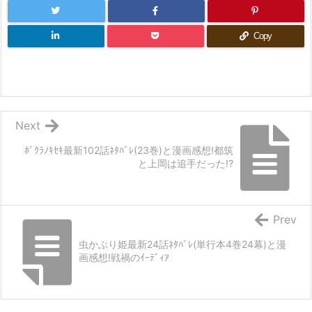
Copy
Next
ﾎﾞｸﾗﾉｷｾｷ最新102話ﾈﾀﾊﾞﾚ(23巻)と漫画感想!都筑
と上岡は追手だった!?
Prev
虫かぶり姫最新24話ﾈﾀﾊﾞﾚ(単行本4巻24幕)と漫
画感想!戦禍のｲｰﾃﾞｨｱ