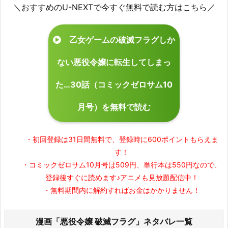
＼おすすめのU-NEXTで今すぐ無料で読む方はこちら／
乙女ゲームの破滅フラグしか
ない悪役令嬢に転生してしまっ
た…30話（コミックゼロサム10
月号）を無料で読む
・初回登録は31日間無料で、
登録時に600ポイントもらえま
す！
・コミックゼロサム10月号は509円、単行本は550円なので、
登録後すぐに読めます♪アニメも見放題配信中！
・無料期間内に解約すれば
お金はかかりません！
漫画「悪役令嬢 破滅フラグ」ネタバレ一覧