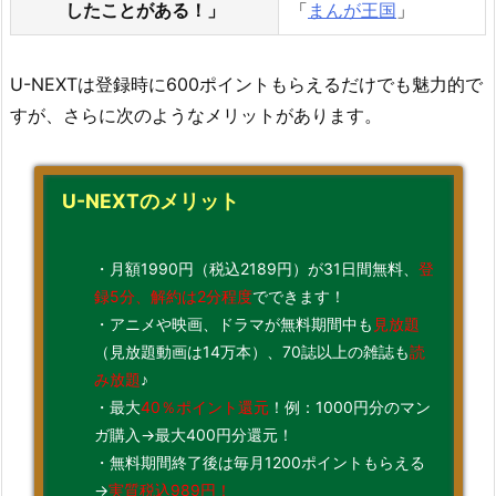
したことがある！」
「
まんが王国
」
U-NEXTは登録時に600ポイントもらえるだけでも魅力的で
すが、さらに次のようなメリットがあります。
U-NEXTのメリット
・月額1990円（税込2189円）が31日間無料、
登
録5分、解約は2分程度
でできます！
・アニメや映画、ドラマが無料期間中も
見放題
（見放題動画は14万本）、70誌以上の雑誌も
読
み放題
♪
・最⼤
40％ポイント還元
！例：1000円分のマン
ガ購⼊→最⼤400円分還元！
・無料期間終了後は毎月1200ポイントもらえる
→
実質税込989円！