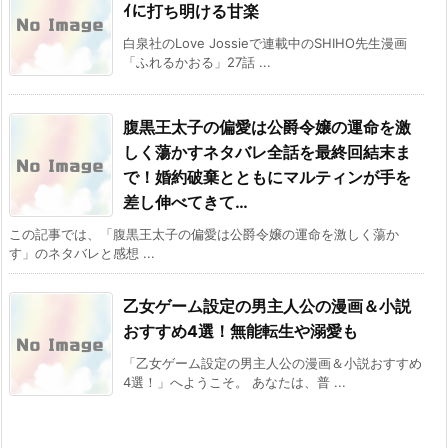
ｲに打ち明ける甘楽
白泉社のLove Jossieで連載中のSHIHO先生漫画
「ふれるかおる」27話 ...
腹黒王太子の偏愛は公爵令嬢の運命を激
しく蕩かすネタバレ全話を最終回結末ま
で！婚約破棄とともにマルティンが手を
差し伸べてきて…
この記事では、「腹黒王太子の偏愛は公爵令嬢の運命を激しく蕩か
す」のネタバレと感想 ...
乙女ゲーム設定の男主人公の漫画＆小説
おすすめ4選！無能転生や溺愛も
「乙女ゲーム設定の男主人公の漫画＆小説おすすめ
4選！」へようこそ。 あなたは、普 ...