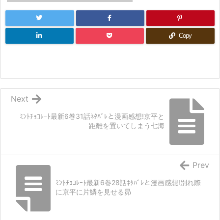
Copy
Next
ﾐﾝﾄﾁｮｺﾚｰﾄ最新6巻31話ﾈﾀﾊﾞﾚと漫画感想!京平と
距離を置いてしまう七海
Prev
ﾐﾝﾄﾁｮｺﾚｰﾄ最新6巻28話ﾈﾀﾊﾞﾚと漫画感想!別れ際
に京平に片鱗を見せる昴