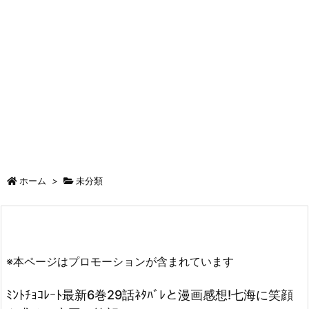
ホーム
>
未分類
※本ページはプロモーションが含まれています
ﾐﾝﾄﾁｮｺﾚｰﾄ最新6巻29話ﾈﾀﾊﾞﾚと漫画感想!七海に笑顔