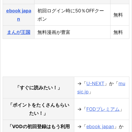
ebook japa
初回ログイン時に50％OFFクー
無料
n
ポン
まんが王国
無料漫画が豊富
無料
→「
U-NEXT
」か「
mu
「すぐに読みたい！」
sic.jp
」
「ポイントをたくさんもらい
→「
FODプレミアム
」
たい！」
「VODの初回登録はもう利用
→「
ebook japan
」か