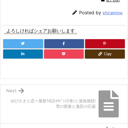
花とゆめ
Posted by
shiramine
よろしければシェアお願いします
Copy
Next
ゆびさきと恋々最新18話ﾈﾀﾊﾞﾚ(5巻)と漫画感想!
雪の面接と逸臣の応援