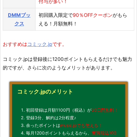
付与が多い！
DMMブッ
初回購入限定で
90％OFFクーポン
がもら
クス
える！月額無料！
おすすめは
コミック.jp
です。
コミック.jpは登録後に1200ポイントもらえるだけでも魅力
的ですが、さらに次のようなメリットがあります。
コミック.jpのメリット
初回登録は月額1100円（税込）が
30日間無料！
登録3分、解約は2分程度♪
余ったポイントは
music.jpでも使える！
毎月1200ポイントもらえるから、
実質税込100