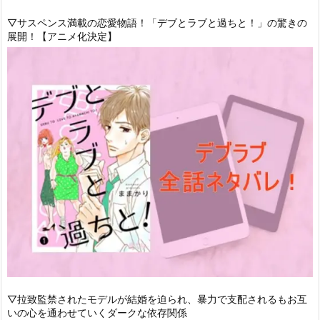
▽サスペンス満載の恋愛物語！「デブとラブと過ちと！」の驚きの
展開！【アニメ化決定】
▽拉致監禁されたモデルが結婚を迫られ、暴力で支配されるもお互
いの心を通わせていくダークな依存関係