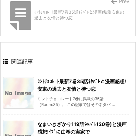
Prev
ﾐﾝﾄﾁｮｺﾚｰﾄ最新7巻35話ﾈﾀﾊﾞﾚと漫画感想!安東の
過去と友情と待つ恋
関連記事
ﾐﾝﾄﾁｮｺﾚｰﾄ最新7巻35話ﾈﾀﾊﾞﾚと漫画感想!
安東の過去と友情と待つ恋
ミントチョコレート7巻に掲載の35話
（Room:35）。 この記事ではそのネタバ ...
なまいきざかり119話ﾈﾀﾊﾞﾚ(20巻)と漫画
感想!ｲﾌﾞに由希の実家で