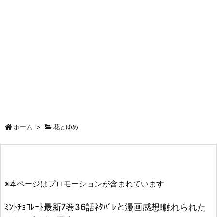
ホーム
>
花とゆめ
※本ページはプロモーションが含まれています
ﾐﾝﾄﾁｮｺﾚｰﾄ最新7巻36話ﾈﾀﾊﾞﾚと漫画感想!触れられた