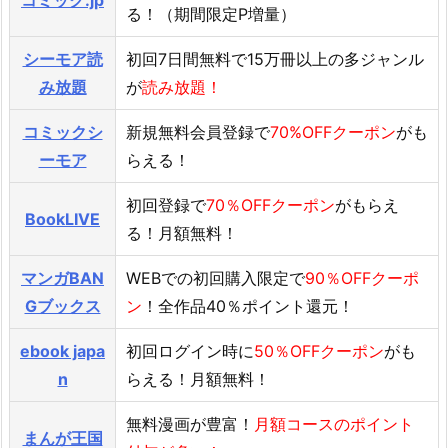
コミック.jp
る！（期間限定P増量）
シーモア読
初回7日間無料で15万冊以上の多ジャンル
み放題
が
読み放題！
コミックシ
新規無料会員登録で
70%OFFクーポン
がも
ーモア
らえる！
初回登録で
70％OFFクーポン
がもらえ
BookLIVE
る！月額無料！
マンガBAN
WEBでの初回購入限定で
90％OFFクーポ
Gブックス
ン
！全作品40％ポイント還元！
ebook japa
初回ログイン時に
50％OFFクーポン
がも
n
らえる！月額無料！
無料漫画が豊富！
月額コースのポイント
まんが王国