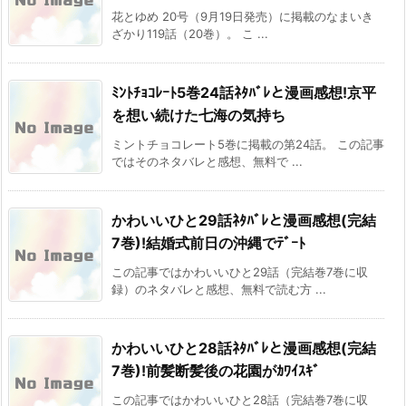
花とゆめ 20号（9月19日発売）に掲載のなまいき
ざかり119話（20巻）。 こ ...
ﾐﾝﾄﾁｮｺﾚｰﾄ5巻24話ﾈﾀﾊﾞﾚと漫画感想!京平
を想い続けた七海の気持ち
ミントチョコレート5巻に掲載の第24話。 この記事
ではそのネタバレと感想、無料で ...
かわいいひと29話ﾈﾀﾊﾞﾚと漫画感想(完結
7巻)!結婚式前日の沖縄でﾃﾞｰﾄ
この記事ではかわいいひと29話（完結巻7巻に収
録）のネタバレと感想、無料で読む方 ...
かわいいひと28話ﾈﾀﾊﾞﾚと漫画感想(完結
7巻)!前髪断髪後の花園がｶﾜｲｽｷﾞ
この記事ではかわいいひと28話（完結巻7巻に収