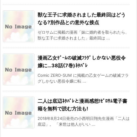
獣な王子に求婚されました最終回はどう
なる?別作品との意外な接点
ゼロサムに掲載の漫画「妹に婚約者を取られたら、
獣な王子に求婚されました」最終回は ...
漫画乙女ｹﾞｰﾑの破滅ﾌﾗｸﾞしかない悪役令
嬢に…38話(7巻)ﾈﾀﾊﾞﾚ
Comic ZERO-SUM に掲載の乙女ゲームの破滅フラ
グしかない悪役令嬢に転 ...
二人は底辺ﾈﾀﾊﾞﾚと漫画感想!ｾﾞﾛｻﾑ電子書
籍を無料で読む方法も!
2018年8月24日発売の小西明日翔先生漫画「二人は
底辺」。 「来世は他人がいい ...