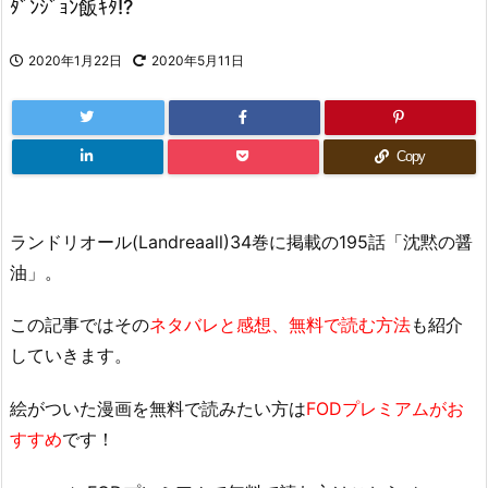
ﾀﾞﾝｼﾞｮﾝ飯ｷﾀ!?
2020年1月22日
2020年5月11日
Copy
ランドリオール(Landreaall)34巻に掲載の195話「沈黙の醤
油」。
この記事ではその
ネタバレと感想、無料で読む方法
も紹介
していきます。
絵がついた漫画を無料で読みたい方は
FODプレミアムがお
すすめ
です！