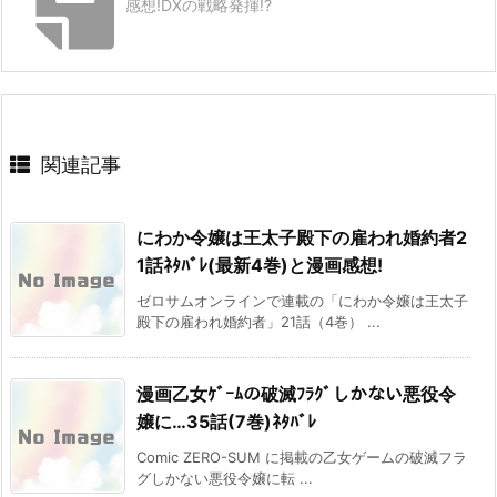
感想!DXの戦略発揮!?
関連記事
にわか令嬢は王太子殿下の雇われ婚約者2
1話ﾈﾀﾊﾞﾚ(最新4巻)と漫画感想!
ゼロサムオンラインで連載の「にわか令嬢は王太子
殿下の雇われ婚約者」21話（4巻） ...
漫画乙女ｹﾞｰﾑの破滅ﾌﾗｸﾞしかない悪役令
嬢に…35話(7巻)ﾈﾀﾊﾞﾚ
Comic ZERO-SUM に掲載の乙女ゲームの破滅フラ
グしかない悪役令嬢に転 ...