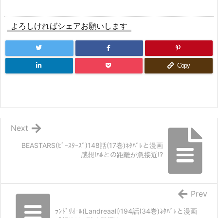
よろしければシェアお願いします
Copy
Next
BEASTARS(ﾋﾞｰｽﾀｰｽﾞ)148話(17巻)ﾈﾀﾊﾞﾚと漫画
感想!ﾊﾙとの距離が急接近!?
Prev
ﾗﾝﾄﾞﾘｵｰﾙ(Landreaall)194話(34巻)ﾈﾀﾊﾞﾚと漫画