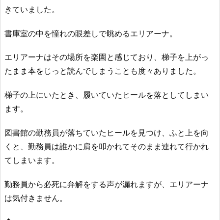
きていました。
書庫室の中を憧れの眼差しで眺めるエリアーナ。
エリアーナはその場所を楽園と感じており、梯子を上がっ
たまま本をじっと読んでしまうことも度々ありました。
梯子の上にいたとき、履いていたヒールを落としてしまい
ます。
図書館の勤務員が落ちていたヒールを見つけ、ふと上を向
くと、勤務員は誰かに肩を叩かれてそのまま連れて行かれ
てしまいます。
勤務員から必死に弁解をする声が漏れますが、エリアーナ
は気付きません。