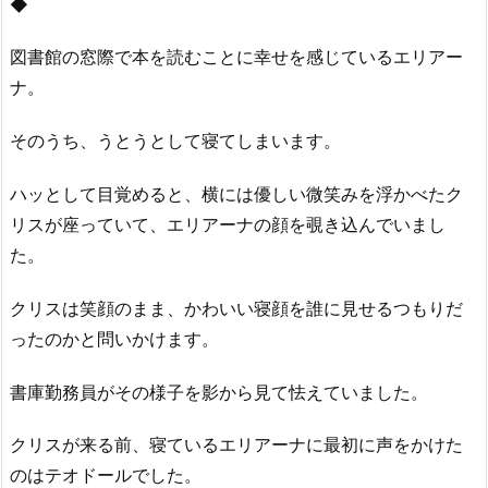
◆
図書館の窓際で本を読むことに幸せを感じているエリアー
ナ。
そのうち、うとうとして寝てしまいます。
ハッとして目覚めると、横には優しい微笑みを浮かべたク
リスが座っていて、エリアーナの顔を覗き込んでいまし
た。
クリスは笑顔のまま、かわいい寝顔を誰に見せるつもりだ
ったのかと問いかけます。
書庫勤務員がその様子を影から見て怯えていました。
クリスが来る前、寝ているエリアーナに最初に声をかけた
のはテオドールでした。