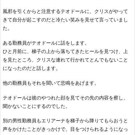
風邪を引くからと注意するテオドールに、クリスがやって
きて自分が起こすのだと冷たい笑みを見せて言っていまし
た。
ある勤務員がテオドールに話をします。
ひと月前に、梯子の上から落ちてきたヒールを見つけ、上
を見たところ、クリスな連れて行かれてとんでもないこと
になったのだと話します。
他の勤務員もそれを聞いて悲鳴をあげます。
テオドールは彼のやつれた顔を見てその先の内容を察し、
聞かないことにするのでした。
別の男性勤務員もエリアーナを梯子から降りてもらおうと
声をかけたことがきっかけで、目をつけられるようになっ