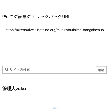
この記事のトラックバックURL
管理人zuku