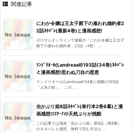
関連記事
にわか令嬢は王太子殿下の雇われ婚約者2
2話ﾈﾀﾊﾞﾚ(最新4巻)と漫画感想!
ゼロサムオンラインで連載の「にわか令嬢は王太子
殿下の雇われ婚約者」22話（4巻） ...
ﾗﾝﾄﾞﾘｵｰﾙ(Landreaall)193話(34巻)ﾈﾀﾊﾞﾚ
と漫画感想!思わぬ刀自の恩恵
ランドリオール(Landreaall)34巻に掲載の193話
「人魚の歌」。 この ...
虫かぶり姫8話ﾈﾀﾊﾞﾚ(単行本2巻8幕)と漫
画感想!ｴﾘｱｰﾅの天然ぶりが残酷
この記事では漫画「虫かぶり姫」第8話（第8幕）
のネタバレと感想、無料で読む方法も ...