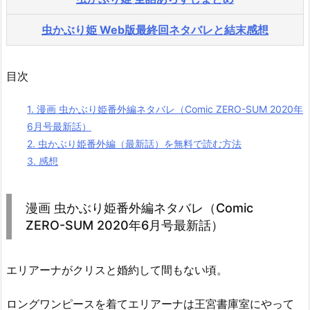
虫かぶり姫 Web版最終回ネタバレと結末感想
目次
1.
漫画 虫かぶり姫番外編ネタバレ（Comic ZERO-SUM 2020年
6月号最新話）
2.
虫かぶり姫番外編（最新話）を無料で読む方法
3.
感想
漫画 虫かぶり姫番外編ネタバレ（Comic
ZERO-SUM 2020年6月号最新話）
エリアーナがクリスと婚約して間もない頃。
ロングワンピースを着てエリアーナは王宮書庫室にやって