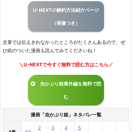
U-NEXTの解約方法紹介ページ
（画像つき）
文章では伝えきれなかったところがたくさんあるので、ぜ
ひ絵のついた漫画も読んでみてくださいね！
＼U-NEXTで今すぐ無料で読む方はこちら／
虫かぶり姫番外編を無料で読
む
漫画「虫かぶり姫」ネタバレ一覧
2
3
4
5