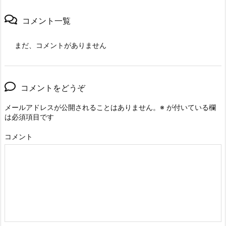
コメント一覧
まだ、コメントがありません
コメントをどうぞ
メールアドレスが公開されることはありません。
※
が付いている欄
は必須項目です
コメント